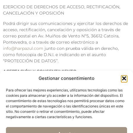
EJERCICIO DE DERECHOS DE ACCESO, RECTIFICACIÓN,
CANCELACIÓN Y OPOSICIÓN
Podrá dirigir sus comunicaciones y ejercitar los derechos de
acceso, rectificación, cancelación y oposición a través de
correo postal en Av. Muíños de Vento Nº5, 36612 Catoira,
Pontevedra, o a través de correo electrónico a
info@harpazul.com
junto con prueba válida en derecho,
como fotocopia de D.N.I. e indicando en el asunto
“PROTECCIÓN DE DATOS”.
ACEPTACIÓN Y CONSENTIMIENTO
Gestionar consentimiento
El usuario declara haber sido informado de las condiciones
sobre protección de datos de carácter personal, aceptando y
Para ofrecer las mejores experiencias, utilizamos tecnologías como las
consintiendo el tratamiento de los mismos por parte de
cookies para almacenar y/o acceder a la información del dispositivo. El
Harpazul Experience S.L.
en la forma y para las finalidades
consentimiento de estas tecnologías nos permitirá procesar datos como
el comportamiento de navegación o las identificaciones únicas en este
indicadas en la presente Política de Protección de Datos
sitio. No consentir o retirar el consentimiento, puede afectar
Personales.
negativamente a ciertas características y funciones.
CAMBIOS EN LA PRESENTE POLÍTICA